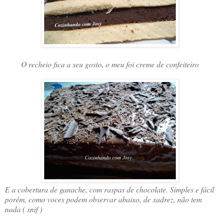
O recheio fica a seu gosto, o meu foi creme de confeiteiro
E a cobertura de ganache, com raspas de chocolate. Simples e fácil
porém, como voces podem observar abaixo, de xadrez, não tem
nada ( snif )