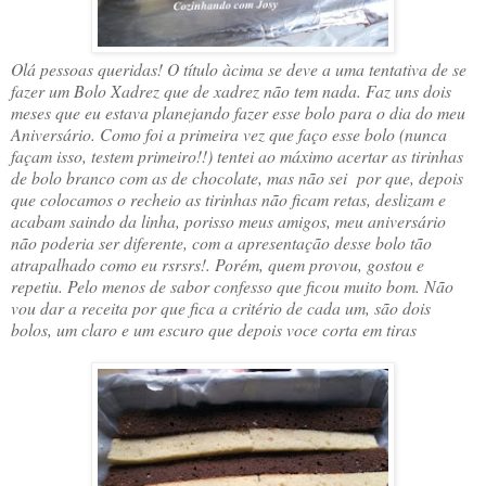
Olá pessoas queridas! O título àcima se deve a uma tentativa de se
fazer um Bolo Xadrez que de xadrez não tem nada. Faz uns dois
meses que eu estava planejando fazer esse bolo para o dia do meu
Aniversário. Como foi a primeira vez que faço esse bolo (nunca
façam isso, testem primeiro!!) tentei ao máximo acertar as tirinhas
de bolo branco com as de chocolate, mas não sei por que, depois
que colocamos o recheio as tirinhas não ficam retas, deslizam e
acabam saindo da linha, porisso meus amigos, meu aniversário
não poderia ser diferente, com a apresentação desse bolo tão
atrapalhado como eu rsrsrs!. Porém, quem provou, gostou e
repetiu. Pelo menos de sabor confesso que ficou muito bom. Não
vou dar a receita por que fica a critério de cada um, são dois
bolos, um claro e um escuro que depois voce corta em tiras