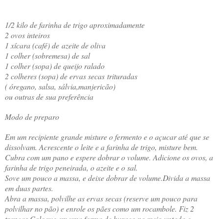
1/2 kilo de farinha de trigo aproximadamente
2 ovos inteiros
1 xícara (café) de azeite de oliva
1 colher (sobremesa) de sal
1 colher (sopa) de queijo ralado
2 colheres (sopa) de ervas secas trituradas
( óregano, salsa, sálvia,manjericão)
ou outras de sua preferência
Modo de preparo
Em um recipiente grande misture o fermento e o açucar até que se
dissolvam. Acrescente o leite e a farinha de trigo, misture bem.
Cubra com um pano e espere dobrar o volume. Adicione os ovos, a
farinha de trigo peneirada, o azeite e o sal.
Sove um pouco a massa, e deixe dobrar de volume.Divida a massa
em duas partes.
Abra a massa, polvilhe as ervas secas (reserve um pouco para
polvilhar no pão) e enrole os pães como um rocambole. Fiz 2
tranças.
Coloque em uma forma de buraco no meio untada e