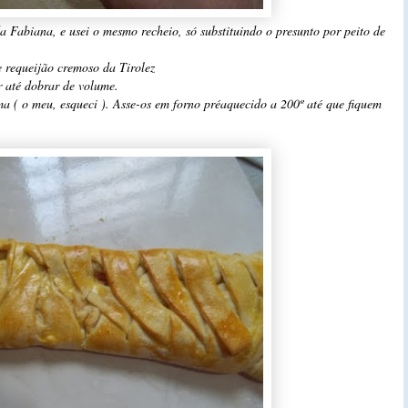
a Fabiana, e usei o mesmo recheio, só substituindo o presunto por peito de
 e requeijão cremoso da Tirolez
r até dobrar de volume.
ma ( o meu, esqueci ). Asse-os em forno préaquecido a 200º até que fiquem