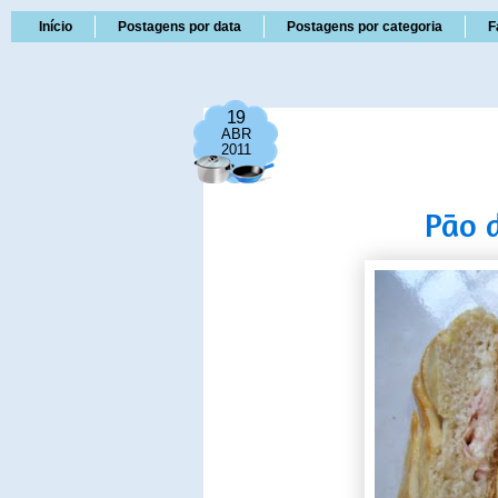
Início
Postagens por data
Postagens por categoria
F
19
ABR
2011
Pão 