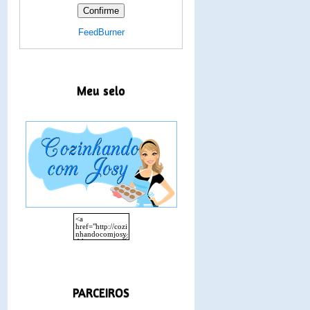
FeedBurner
Meu selo
PARCEIROS