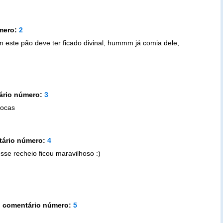
mero:
2
 este pão deve ter ficado divinal, hummm já comia dele,
ário número:
3
jocas
tário número:
4
se recheio ficou maravilhoso :)
 comentário número:
5