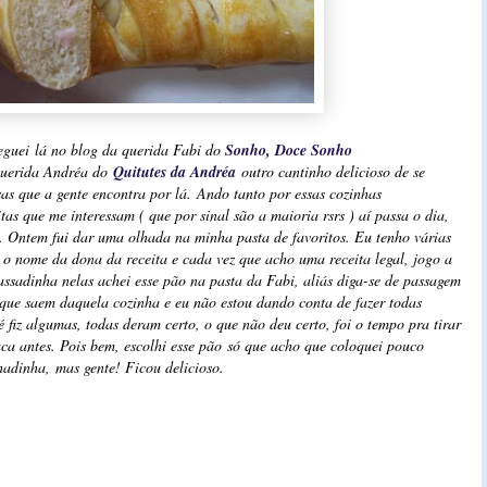
eguei lá no blog da querida Fabi do
Sonho, Doce Sonho
querida Andréa do
Quitutes da
Andréa
outro cantinho delicioso de se
osas que a gente encontra por lá.
Ando tanto por essas cozinhas
as que me interessam ( que por sinal são a maioria rsrs ) aí passa o dia,
 Ontem fui dar uma olhada na minha pasta de favoritos. Eu tenho várias
 o nome da dona da receita e cada vez que acho uma receita legal, jogo a
assadinha nelas achei esse pão na pasta da Fabi, aliás diga-se de passagem
s que saem daquela cozinha e eu não estou dando conta de fazer todas
 fiz algumas, todas deram certo, o que não deu certo, foi o tempo pra tirar
aca antes. Pois bem, escolhi esse pão só que acho que coloquei pouco
hadinha, mas gente! Ficou delicioso.