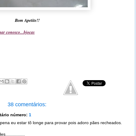
Bom Apetite!!
ar conosco...bjocas
38 comentários:
tário número:
1
, pena eu estar tõ longe para provar pois adoro pães recheados.
...............