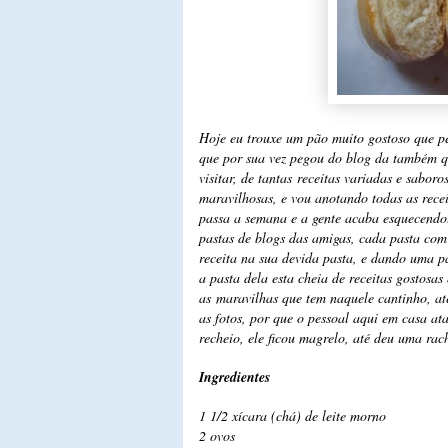
Hoje eu trouxe um pão muito gostoso que p
que por sua vez pegou do blog da também 
visitar, de tantas receitas variadas e sabor
maravilhosas, e vou anotando todas as receit
passa a semana e a gente acaba esquecendo.
pastas de blogs das amigas, cada pasta com
receita na sua devida pasta, e dando uma p
a pasta dela esta cheia de receitas gostosa
as maravilhas que tem naquele cantinho, até
as fotos, por que o pessoal aqui em casa at
recheio, ele ficou magrelo, até deu uma rac
Ingredientes
1 1/2 xícara (chá) de leite morno
2 ovos